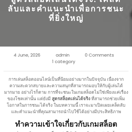
ลับและคำแนะนำเพื่อการชนะ
ที่ยิ่งใหญ่
4 June, 2026
admin
0 Comments
1 category
การเล่นสล็อตออนไลน์เป็นที่นิยมอย่างมากในปัจจุบัน เนื่องจาก
ความสะดวกสบายและความสนุกที่สามารถมอบให้กับผู้เล่นได้
มากมาย อย่างไรก็ตาม การที่จะชนะในเกมสล็อตไม่ใช่เพียงแค่เรื่อง
ของโชคเท่านั้น แต่ยังมี
สูตรสล็อตเล่นได้จริง
ที่สามารถช่วยเพิ่ม
โอกาสในการชนะได้จริง ในบทความนี้ เราจะมาเปิดเผยเคล็ดลับ
และคำแนะนำที่คุณสามารถนำไปใช้ได้อย่างมีประสิทธิภาพ
ทำความเข้าใจเกี่ยวกับเกมสล็อต