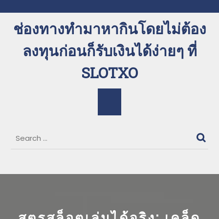
Skip
to
ช่องทางทำมาหากินโดยไม่ต้อง
content
ลงทุนก่อนก็รับเงินได้ง่ายๆ ที่
SLOTXO
Open
Button
สูตรสล็อตเล่นได้จริง: เคล็ด