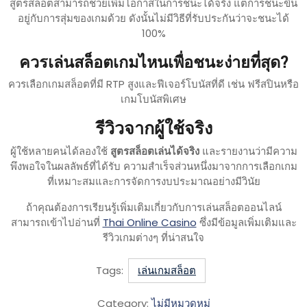
สูตรสล็อตสามารถช่วยเพิ่มโอกาสในการชนะได้จริง แต่การชนะขึ้น
อยู่กับการสุ่มของเกมด้วย ดังนั้นไม่มีวิธีที่รับประกันว่าจะชนะได้
100%
ควรเล่นสล็อตเกมไหนเพื่อชนะง่ายที่สุด?
ควรเลือกเกมสล็อตที่มี RTP สูงและฟีเจอร์โบนัสที่ดี เช่น ฟรีสปินหรือ
เกมโบนัสพิเศษ
รีวิวจากผู้ใช้จริง
ผู้ใช้หลายคนได้ลองใช้
สูตรสล็อตเล่นได้จริง
และรายงานว่ามีความ
พึงพอใจในผลลัพธ์ที่ได้รับ ความสำเร็จส่วนหนึ่งมาจากการเลือกเกม
ที่เหมาะสมและการจัดการงบประมาณอย่างมีวินัย
ถ้าคุณต้องการเรียนรู้เพิ่มเติมเกี่ยวกับการเล่นสล็อตออนไลน์
สามารถเข้าไปอ่านที่
Thai Online Casino
ซึ่งมีข้อมูลเพิ่มเติมและ
รีวิวเกมต่างๆ ที่น่าสนใจ
Tags:
เล่นเกมสล็อต
Category:
ไม่มีหมวดหมู่