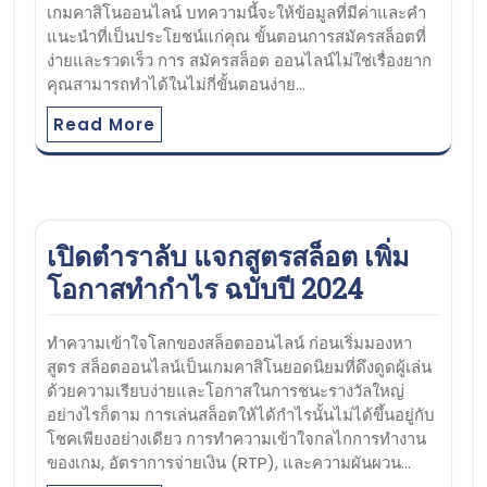
เกมคาสิโนออนไลน์ บทความนี้จะให้ข้อมูลที่มีค่าและคำ
แนะนำที่เป็นประโยชน์แก่คุณ ขั้นตอนการสมัครสล็อตที่
ง่ายและรวดเร็ว การ สมัครสล็อต ออนไลน์ไม่ใช่เรื่องยาก
คุณสามารถทำได้ในไม่กี่ขั้นตอนง่าย…
Read More
เปิดตำราลับ แจกสูตรสล็อต เพิ่ม
โอกาสทำกำไร ฉบับปี 2024
ทำความเข้าใจโลกของสล็อตออนไลน์ ก่อนเริ่มมองหา
สูตร สล็อตออนไลน์เป็นเกมคาสิโนยอดนิยมที่ดึงดูดผู้เล่น
ด้วยความเรียบง่ายและโอกาสในการชนะรางวัลใหญ่
อย่างไรก็ตาม การเล่นสล็อตให้ได้กำไรนั้นไม่ได้ขึ้นอยู่กับ
โชคเพียงอย่างเดียว การทำความเข้าใจกลไกการทำงาน
ของเกม, อัตราการจ่ายเงิน (RTP), และความผันผวน…