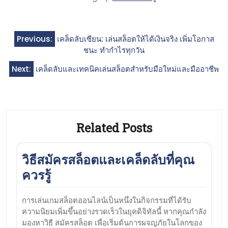
Post
Previous:
เคล็ดลับเซียน: เล่นสล็อตให้ได้เงินจริง เพิ่มโอกาส
navigation
ชนะ ทำกำไรทุกวัน
Next:
เคล็ดลับและเทคนิคเล่นสล็อตสำหรับมือใหม่และมืออาชีพ
Related Posts
วิธีสมัครสล็อตและเคล็ดลับที่คุณ
ควรรู้
การเล่นเกมสล็อตออนไลน์เป็นหนึ่งในกิจกรรมที่ได้รับ
ความนิยมเพิ่มขึ้นอย่างรวดเร็วในยุคดิจิทัลนี้ หากคุณกำลัง
มองหาวิธี สมัครสล็อต เพื่อเริ่มต้นการผจญภัยในโลกของ