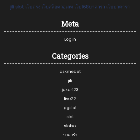
jili slot เว็บตรง
เว็บสล็อตวอเลท
เว็บ168บาคาร่า
เว็บบาคาร่า
Meta
Log in
Categories
askmebet
jili
joker123
live22
pgslot
slot
slotxo
บาคาร่า