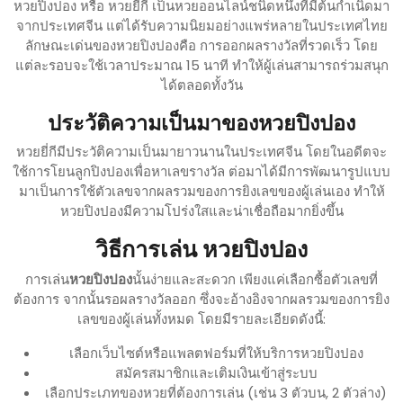
หวยปิงปอง หรือ หวยยี่กี เป็นหวยออนไลน์ชนิดหนึ่งที่มีต้นกำเนิดมา
จากประเทศจีน แต่ได้รับความนิยมอย่างแพร่หลายในประเทศไทย
ลักษณะเด่นของหวยปิงปองคือ การออกผลรางวัลที่รวดเร็ว โดย
แต่ละรอบจะใช้เวลาประมาณ 15 นาที ทำให้ผู้เล่นสามารถร่วมสนุก
ได้ตลอดทั้งวัน
ประวัติความเป็นมาของหวยปิงปอง
หวยยี่กีมีประวัติความเป็นมายาวนานในประเทศจีน โดยในอดีตจะ
ใช้การโยนลูกปิงปองเพื่อหาเลขรางวัล ต่อมาได้มีการพัฒนารูปแบบ
มาเป็นการใช้ตัวเลขจากผลรวมของการยิงเลขของผู้เล่นเอง ทำให้
หวยปิงปองมีความโปร่งใสและน่าเชื่อถือมากยิ่งขึ้น
วิธีการเล่น หวยปิงปอง
การเล่น
หวยปิงปอง
นั้นง่ายและสะดวก เพียงแค่เลือกซื้อตัวเลขที่
ต้องการ จากนั้นรอผลรางวัลออก ซึ่งจะอ้างอิงจากผลรวมของการยิง
เลขของผู้เล่นทั้งหมด โดยมีรายละเอียดดังนี้:
เลือกเว็บไซต์หรือแพลตฟอร์มที่ให้บริการหวยปิงปอง
สมัครสมาชิกและเติมเงินเข้าสู่ระบบ
เลือกประเภทของหวยที่ต้องการเล่น (เช่น 3 ตัวบน, 2 ตัวล่าง)