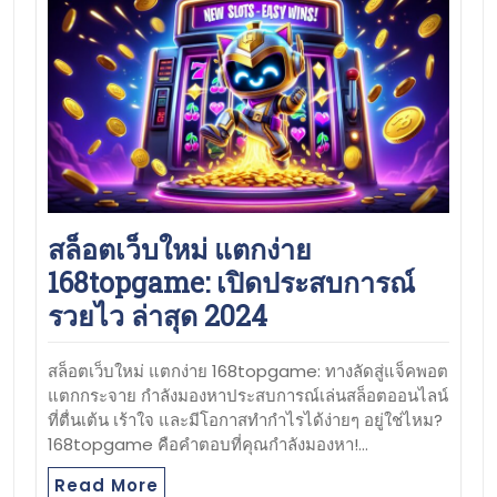
สล็อตเว็บใหม่ แตกง่าย
168topgame: เปิดประสบการณ์
รวยไว ล่าสุด 2024
สล็อตเว็บใหม่ แตกง่าย 168topgame: ทางลัดสู่แจ็คพอต
แตกกระจาย กำลังมองหาประสบการณ์เล่นสล็อตออนไลน์
ที่ตื่นเต้น เร้าใจ และมีโอกาสทำกำไรได้ง่ายๆ อยู่ใช่ไหม?
168topgame คือคำตอบที่คุณกำลังมองหา!…
Read More