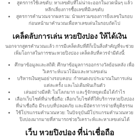
สูตรการใช้เลขดับ: หาเลขดับที่ไม่น่าจะออกในงวดนั้นๆ แล้ว
หลีกเลี่ยงการซื้อเลขที่มีเลขดับ
สูตรการคำนวณจากผลรวม: นำผลรวมของการยิงเลขในรอบ
ก่อนหน้ามาคำนวณเพื่อหาเลขเด่นในรอบถัดไป
เคล็ดลับการเล่น หวยปิงปอง ให้ได้เงิน
นอกจากสูตรคำนวณแล้ว การมีเคล็ดลับที่ดีก็เป็นสิ่งสำคัญที่จะช่วย
เพิ่มโอกาสในการชนะหวยปิงปอง เคล็ดลับที่ควรจำมีดังนี้:
ศึกษาข้อมูลและสถิติ: ศึกษาข้อมูลการออกรางวัลย้อนหลัง เพื่อ
วิเคราะห์แนวโน้มและหาเลขเด่น
บริหารเงินทุนอย่างรอบคอบ: กำหนดงบประมาณในการเล่น
แต่ละครั้ง และไม่เดิมพันเกินตัว
เล่นอย่างมีสติ: ไม่โลภมาก และรู้จักหยุดเมื่อได้กำไร
เลือกเว็บไซต์ที่น่าเชื่อถือ: เลือกเว็บไซต์ที่ให้บริการหวยปิงปอง
ที่น่าเชื่อถือ มีระบบที่ปลอดภัย และมีอัตราการจ่ายที่ยุติธรรม
ใช้โปรแกรมคำนวณหวย: ในปัจจุบันมีโปรแกรมคำนวณหวย
ปิงปองมากมายที่สามารถช่วยวิเคราะห์และหาเลขเด่นได้
เว็บ หวยปิงปอง ที่น่าเชื่อถือ