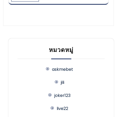
หมวดหมู่
askmebet
jili
joker123
live22