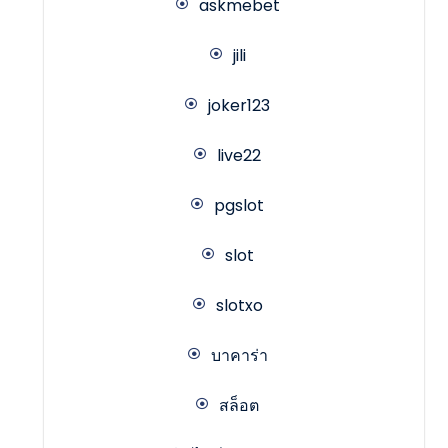
askmebet
jili
joker123
live22
pgslot
slot
slotxo
บาคาร่า
สล็อต