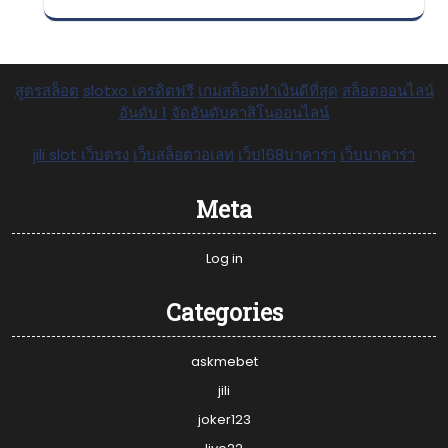
สูตรสล็อต
slotxo เครดิตฟรี
เกมสล็อตทำเงินดีที่สุด
สล็อตออนไลน์
อันดับ 1
จัดอันดับคาสิโนออนไลน์
jili slot เว็บตรง
เว็บสล็อตวอเลท
เว็บ168บาคาร่า
เว็บบาคาร่า
Meta
Log in
Categories
askmebet
jili
joker123