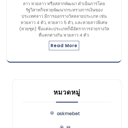
ลาว หวยลาว หรือสลากพัฒนา ดำเนินการโดย
รัฐวิสาหกิจหวยพัฒนากระทรวงการเงินของ
ประเทศลาว มีการออกรางวัลหลายประเภท เช่น
หวยลาว 4 ตัว, หวยลาว 5 ตัว, และหวยลาวพิเศษ
(หวยชุด) ซึ่งแต่ละประเภทก็มีอัตราการจ่ายรางวัล
ที่แตกต่างกัน หวยลาว 4 ตัว:
Read More
หมวดหมู่
askmebet
jili