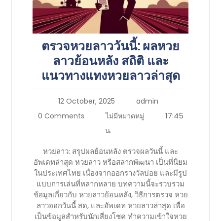
ตรวจหวยลาววันนี้: ผลหวย
ลาวย้อนหลัง สถิติ และ
แนวทางแทงหวยลาวล่าสุด
12 October, 2025
admin
17:45
0 Comments
ไม่มีหมวดหมู่
น.
หวยลาว: สรุปผลย้อนหลัง ตรวจผลวันนี้ และ
อัพเดทล่าสุด หวยลาว หรือสลากพัฒนา เป็นที่นิยม
ในประเทศไทย เนื่องจากออกรางวัลบ่อย และมีรูป
แบบการเล่นที่หลากหลาย บทความนี้จะรวบรวม
ข้อมูลเกี่ยวกับ หวยลาวย้อนหลัง, วิธีการตรวจ หวย
ลาวออกวันนี้ สด, และอัพเดท หวยลาวล่าสุด เพื่อ
เป็นข้อมูลสำหรับนักเสี่ยงโชค ทำความเข้าใจหวย