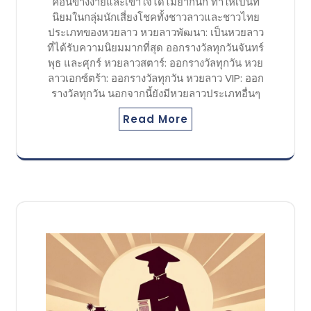
ค่อนข้างง่ายและเข้าใจได้ไม่ยากนัก ทำให้เป็นที่
นิยมในกลุ่มนักเสี่ยงโชคทั้งชาวลาวและชาวไทย
ประเภทของหวยลาว หวยลาวพัฒนา: เป็นหวยลาว
ที่ได้รับความนิยมมากที่สุด ออกรางวัลทุกวันจันทร์
พุธ และศุกร์ หวยลาวสตาร์: ออกรางวัลทุกวัน หวย
ลาวเอกซ์ตร้า: ออกรางวัลทุกวัน หวยลาว VIP: ออก
รางวัลทุกวัน นอกจากนี้ยังมีหวยลาวประเภทอื่นๆ
Read More