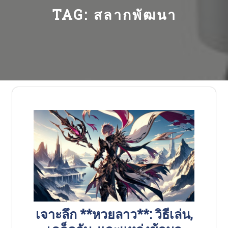
TAG:
สลากพัฒนา
เจาะลึก **หวยลาว**: วิธีเล่น,