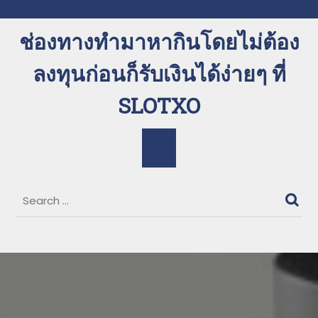
Skip
to
ช่องทางทำมาหากินโดยไม่ต้อง
content
ลงทุนก่อนก็รับเงินได้ง่ายๆ ที่
SLOTXO
Open
Button