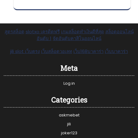
สูตรสล็อต
slotxo เครดิตฟรี
เกมสล็อตทำเงินดีที่สุด
สล็อตออนไลน์
อันดับ 1
จัดอันดับคาสิโนออนไลน์
jili slot เว็บตรง
เว็บสล็อตวอเลท
เว็บ168บาคาร่า
เว็บบาคาร่า
Meta
Log in
Categories
askmebet
jili
joker123