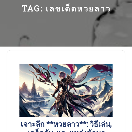
TAG:
เลขเด็ดหวยลาว
เจาะลึก **หวยลาว**: วิธีเล่น,