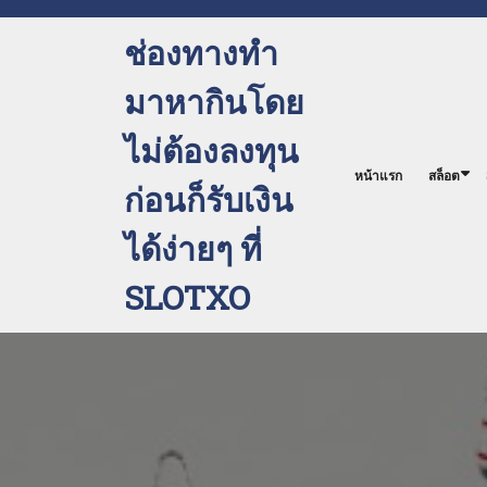
Skip
to
ช่องทางทำ
content
มาหากินโดย
ไม่ต้องลงทุน
หน้าแรก
สล็อต
ก่อนก็รับเงิน
ได้ง่ายๆ ที่
SLOTXO