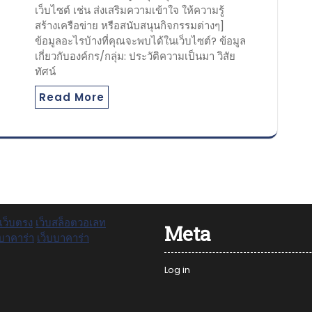
เว็บไซต์ เช่น ส่งเสริมความเข้าใจ ให้ความรู้
สร้างเครือข่าย หรือสนับสนุนกิจกรรมต่างๆ]
ข้อมูลอะไรบ้างที่คุณจะพบได้ในเว็บไซต์? ข้อมูล
เกี่ยวกับองค์กร/กลุ่ม: ประวัติความเป็นมา วิสัย
ทัศน์
Read More
t เว็บตรง
เว็บสล็อตวอเลท
Meta
บาคาร่า
เว็บบาคาร่า
Log in