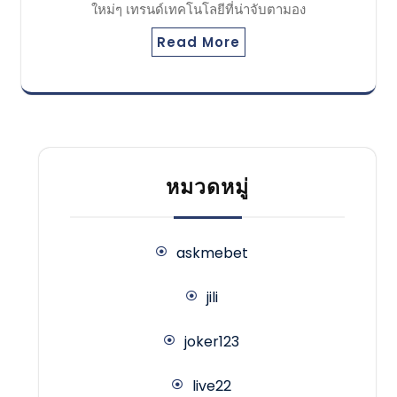
ใหม่ๆ เทรนด์เทคโนโลยีที่น่าจับตามอง
Read More
หมวดหมู่
askmebet
jili
joker123
live22