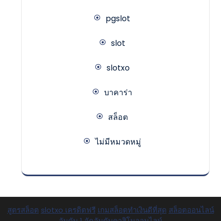
pgslot
slot
slotxo
บาคาร่า
สล็อต
ไม่มีหมวดหมู่
สูตรสล็อต
slotxo เครดิตฟรี
เกมสล็อตทำเงินดีที่สุด
สล็อตออนไลน์
อันดับ 1
จัดอันดับคาสิโนออนไลน์