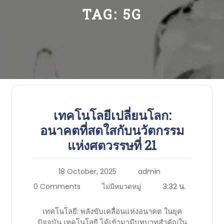
TAG:
5G
เทคโนโลยีเปลี่ยนโลก:
อนาคตที่สดใสกับนวัตกรรม
แห่งศตวรรษที่ 21
18 October, 2025
admin
3:32 น.
0 Comments
ไม่มีหมวดหมู่
เทคโนโลยี: พลังขับเคลื่อนแห่งอนาคต ในยุค
ปัจจุบัน เทคโนโลยี ได้เข้ามามีบทบาทสำคัญใน